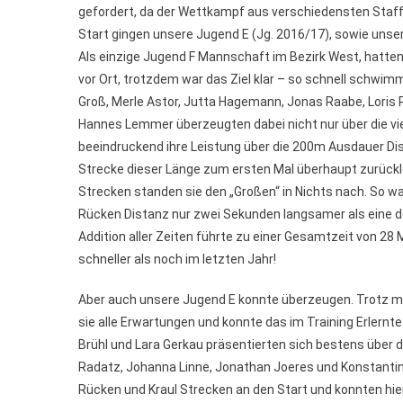
gefordert, da der Wettkampf aus verschiedensten Staff
Start gingen unsere Jugend E (Jg. 2016/17), sowie unser
Als einzige Jugend F Mannschaft im Bezirk West, hatten
vor Ort, trotzdem war das Ziel klar – so schnell schwim
Groß, Merle Astor, Jutta Hagemann, Jonas Raabe, Loris
Hannes Lemmer überzeugten dabei nicht nur über die vi
beeindruckend ihre Leistung über die 200m Ausdauer Dis
Strecke dieser Länge zum ersten Mal überhaupt zurückl
Strecken standen sie den „Großen“ in Nichts nach. So w
Rücken Distanz nur zwei Sekunden langsamer als eine d
Addition aller Zeiten führte zu einer Gesamtzeit von 2
schneller als noch im letzten Jahr!
Aber auch unsere Jugend E konnte überzeugen. Trotz me
sie alle Erwartungen und konnte das im Training Erlernte
Brühl und Lara Gerkau präsentierten sich bestens über d
Radatz, Johanna Linne, Jonathan Joeres und Konstantin
Rücken und Kraul Strecken an den Start und konnten hier