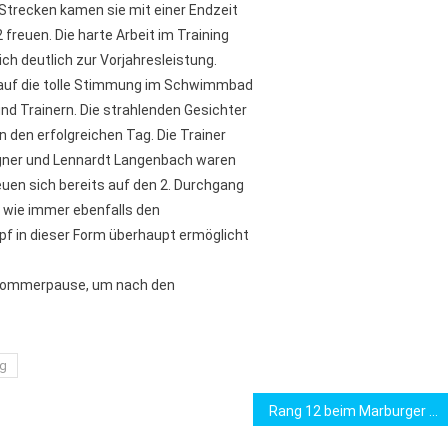
Strecken kamen sie mit einer Endzeit
 freuen. Die harte Arbeit im Training
ch deutlich zur Vorjahresleistung.
n auf die tolle Stimmung im Schwimmbad
nd Trainern. Die strahlenden Gesichter
n den erfolgreichen Tag. Die Trainer
agner und Lennardt Langenbach waren
reuen sich bereits auf den 2. Durchgang
 wie immer ebenfalls den
f in dieser Form überhaupt ermöglicht
e Sommerpause, um nach den
rg
Rang 12 beim Marburger Nachtmarathon