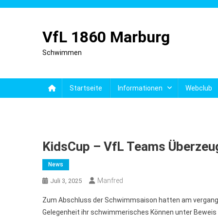
Skip
to
content
VfL 1860 Marburg
Schwimmen
Startseite
Informationen
Webclub
KidsCup – VfL Teams Überzeu
News
Manfred
Juli 3, 2025
Zum Abschluss der Schwimmsaison hatten am vergan
Gelegenheit ihr schwimmerisches Können unter Beweis zu