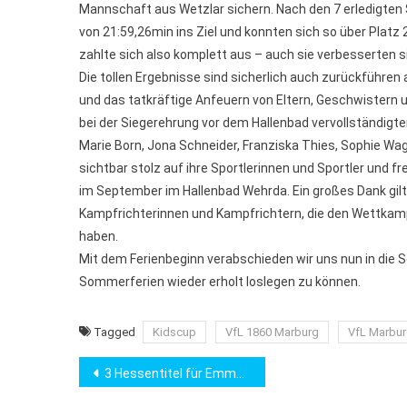
Mannschaft aus Wetzlar sichern. Nach den 7 erledigten 
von 21:59,26min ins Ziel und konnten sich so über Platz 2
zahlte sich also komplett aus – auch sie verbesserten si
Die tollen Ergebnisse sind sicherlich auch zurückführe
und das tatkräftige Anfeuern von Eltern, Geschwistern u
bei der Siegerehrung vor dem Hallenbad vervollständigte
Marie Born, Jona Schneider, Franziska Thies, Sophie W
sichtbar stolz auf ihre Sportlerinnen und Sportler und f
im September im Hallenbad Wehrda. Ein großes Dank gilt
Kampfrichterinnen und Kampfrichtern, die den Wettkamp
haben.
Mit dem Ferienbeginn verabschieden wir uns nun in di
Sommerferien wieder erholt loslegen zu können.
Tagged
Kidscup
VfL 1860 Marburg
VfL Marbu
Beitragsnavigation
3 Hessentitel für Emma Bösser