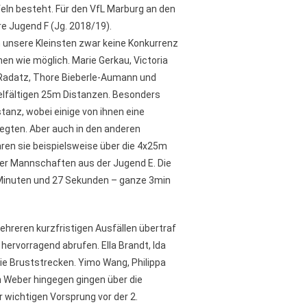
eln besteht. Für den VfL Marburg an den
e Jugend F (Jg. 2018/19).
 unsere Kleinsten zwar keine Konkurrenz
men wie möglich. Marie Gerkau, Victoria
 Radatz, Thore Bieberle-Aumann und
elfältigen 25m Distanzen. Besonders
tanz, wobei einige von ihnen eine
egten. Aber auch in den anderen
aren sie beispielsweise über die 4x25m
er Mannschaften aus der Jugend E. Die
8 Minuten und 27 Sekunden – ganze 3min
hreren kurzfristigen Ausfällen übertraf
 hervorragend abrufen. Ella Brandt, Ida
ie Bruststrecken. Yimo Wang, Philippa
 Weber hingegen gingen über die
 wichtigen Vorsprung vor der 2.