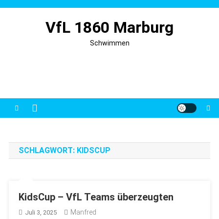
Skip
to
VfL 1860 Marburg
content
Schwimmen
SCHLAGWORT:
KIDSCUP
KidsCup – VfL Teams überzeugten
Manfred
Juli 3, 2025