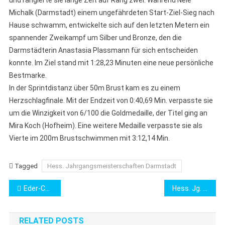
und rangierte sie lange Zeit auf Rang zwei. Während Nele
Michalk (Darmstadt) einem ungefährdeten Start-Ziel-Sieg nach
Hause schwamm, entwickelte sich auf den letzten Metern ein
spannender Zweikampf um Silber und Bronze, den die
Darmstädterin Anastasia Plassmann für sich entscheiden
konnte. Im Ziel stand mit 1:28,23 Minuten eine neue persönliche
Bestmarke.
In der Sprintdistanz über 50m Brust kam es zu einem
Herzschlagfinale. Mit der Endzeit von 0:40,69 Min. verpasste sie
um die Winzigkeit von 6/100 die Goldmedaille, der Titel ging an
Mira Koch (Hofheim). Eine weitere Medaille verpasste sie als
Vierte im 200m Brustschwimmen mit 3:12,14 Min.
Tagged
Hess. Jahrgangsmeisterschaften Darmstadt
Beitragsnavigation
Eder-Cup Frankenberg
Hess. Jg. Meisterschaften Wetzlar
RELATED POSTS