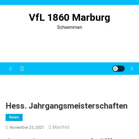
Skip
to
VfL 1860 Marburg
content
Schwimmen
Hess. Jahrgangsmeisterschaften
News
Manfred
November 23, 2021