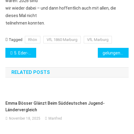
waren: 2026 sind
wir wieder dabei – und dann hoffentlich auch mit allen, die
dieses Mal nicht
teilnehmen konnten.
Tagged
Rhön
VfL 1860 Marburg
VfL Marburg
Beitragsnavigation
5. Eder-Cup in Frankenberg
gelungener Saisonstart
RELATED POSTS
Emma Bösser Glänzt Beim Süddeutschen Jugend-
Ländervergleich
November 18, 2025
Manfred