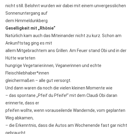
nicht still. Belohnt wurden wir dabei mit einem unvergesslichen
Sonnenuntergang auf
dem Himmeldunkberg.
Geselligkeit mit „Rhönie“
Natürlich kam auch das Miteinander nicht zu kurz. Schon am
Ankunftstag ging es mit
allem Mitgebrachtem ans Grillen. Am Feuer stand Obi und in der
Hütte warteten
hungrige Vegetarier
innen, Veganer
innen und echte
Fleischliebhaber*innen
gleichermaßen – alle gut versorgt.
Und dann waren da noch die vielen kleinen Momente wie
– das spontane „Pfeif du Pfeife!“ mit dem Claudi Obi daran
erinnerte, dass er
pfeifen wollte, wenn vorauseilende Wandernde, vom geplanten
Weg abkamen,
– die Erkenntnis, dass die Autos am Wochenende fast gar nicht
gebraucht