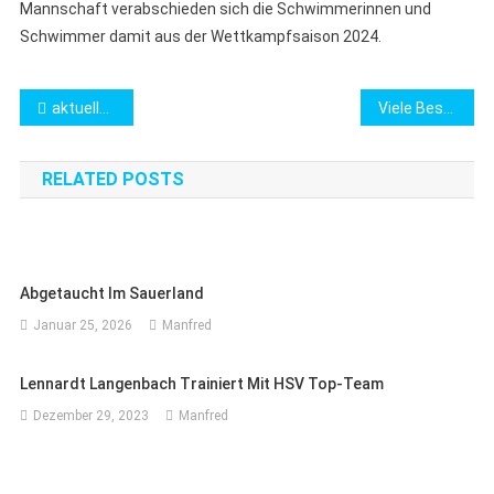
Mannschaft verabschieden sich die Schwimmerinnen und
Schwimmer damit aus der Wettkampfsaison 2024.
Beitragsnavigation
aktuelle Kurse
Viele Bestzeiten zum Saisonstart
RELATED POSTS
Abgetaucht Im Sauerland
Januar 25, 2026
Manfred
Lennardt Langenbach Trainiert Mit HSV Top-Team
Dezember 29, 2023
Manfred