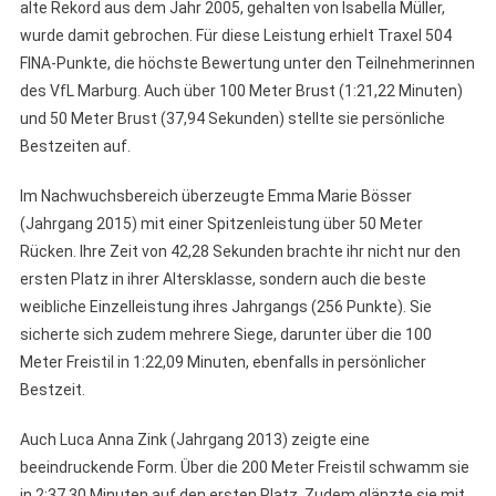
alte Rekord aus dem Jahr 2005, gehalten von Isabella Müller,
wurde damit gebrochen. Für diese Leistung erhielt Traxel 504
FINA-Punkte, die höchste Bewertung unter den Teilnehmerinnen
des VfL Marburg. Auch über 100 Meter Brust (1:21,22 Minuten)
und 50 Meter Brust (37,94 Sekunden) stellte sie persönliche
Bestzeiten auf.
Im Nachwuchsbereich überzeugte Emma Marie Bösser
(Jahrgang 2015) mit einer Spitzenleistung über 50 Meter
Rücken. Ihre Zeit von 42,28 Sekunden brachte ihr nicht nur den
ersten Platz in ihrer Altersklasse, sondern auch die beste
weibliche Einzelleistung ihres Jahrgangs (256 Punkte). Sie
sicherte sich zudem mehrere Siege, darunter über die 100
Meter Freistil in 1:22,09 Minuten, ebenfalls in persönlicher
Bestzeit.
Auch Luca Anna Zink (Jahrgang 2013) zeigte eine
beeindruckende Form. Über die 200 Meter Freistil schwamm sie
in 2:37,30 Minuten auf den ersten Platz. Zudem glänzte sie mit