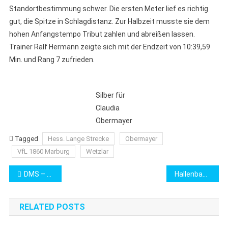
Standortbestimmung schwer. Die ersten Meter lief es richtig
gut, die Spitze in Schlagdistanz. Zur Halbzeit musste sie dem
hohen Anfangstempo Tribut zahlen und abreißen lassen.
Trainer Ralf Hermann zeigte sich mit der Endzeit von 10:39,59
Min. und Rang 7 zufrieden.
Silber für
Claudia
Obermayer
Tagged
Hess. Lange Strecke
Obermayer
VfL 1860 Marburg
Wetzlar
Beitragsnavigation
DMS – Teams
Hallenbad Wehrda ist offen
RELATED POSTS