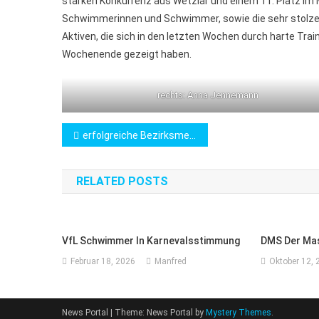
starken Konkurrenz aus Wetzlar und einem 11. Platz im 
Schwimmerinnen und Schwimmer, sowie die sehr stolzen 
Aktiven, die sich in den letzten Wochen durch harte Tr
Wochenende gezeigt haben.
rechts: Anna Jennemann
Beitragsnavigation
erfolgreiche Bezirksmeisterschaft
RELATED POSTS
VfL Schwimmer In Karnevalsstimmung
DMS Der Ma
Februar 18, 2026
Manfred
Oktober 12, 
News Portal
|
Theme: News Portal by
Mystery Themes
.