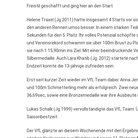
Freistil geschafft und ging hier an den Start.
Helene Traxel (Jg.2011) hatte insgesamt 4 Starts vor sic
den anderen Rennen umso besser. In einem starken Teil
Sekunden für den 5. Platz. Ihr volles Potenzial schöpft
und Vereinsrekord schwamm sie über 100m Brust zu Plat
sie nach 1:15,90min ins Ziel. Mit einer beeindruckende 
Silbermedaille. Auch Lara Khatib (Jg. 2012) startete nac
Endzeit konnte die 13-jährige zufrieden sein.
Erst seit kurzer Zeit wieder im VfL Team dabei: Anna J
und 100m Schmetterling mehr als erfolgreich. Zwei neu
36,69sec, sowie eine Bronzemedaille war ihre Ausbeute
Lukas Schalk (Jg.1999) vervollständigte das VfL Team. Üb
Saisonbestzeit.
Der VfL glänzte an diesem Wochenende mit den Ergebnis