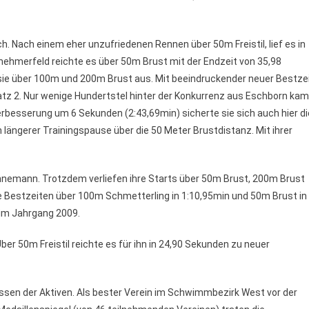
h. Nach einem eher unzufriedenen Rennen über 50m Freistil, lief es in
nehmerfeld reichte es über 50m Brust mit der Endzeit von 35,98
e sie über 100m und 200m Brust aus. Mit beeindruckender neuer Bestze
z 2. Nur wenige Hundertstel hinter der Konkurrenz aus Eschborn kam
Verbesserung um 6 Sekunden (2:43,69min) sicherte sie sich auch hier di
h längerer Trainingspause über die 50 Meter Brustdistanz. Mit ihrer
ennemann. Trotzdem verliefen ihre Starts über 50m Brust, 200m Brust
e Bestzeiten über 100m Schmetterling in 1:10,95min und 50m Brust in
 im Jahrgang 2009.
er 50m Freistil reichte es für ihn in 24,90 Sekunden zu neuer
sen der Aktiven. Als bester Verein im Schwimmbezirk West vor der