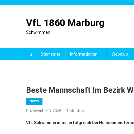
Skip
to
content
VfL 1860 Marburg
Schwimmen
Startseite
Informationen
Webclub
Beste Mannschaft Im Bezirk W
News
Manfred
November 3, 2025
VfL Schwimmerinnen erfolgreich bei Hessenmeisters