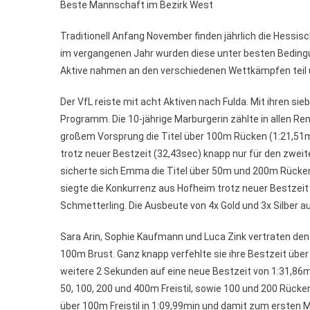
Beste Mannschaft im Bezirk West
Traditionell Anfang November finden jährlich die Hess
im vergangenen Jahr wurden diese unter besten Bedingu
Aktive nahmen an den verschiedenen Wettkämpfen teil 
Der VfL reiste mit acht Aktiven nach Fulda. Mit ihren 
Programm. Die 10-jährige Marburgerin zählte in allen Re
großem Vorsprung die Titel über 100m Rücken (1:21,51mi
trotz neuer Bestzeit (32,43sec) knapp nur für den zweit
sicherte sich Emma die Titel über 50m und 200m Rücken
siegte die Konkurrenz aus Hofheim trotz neuer Bestzeit
Schmetterling. Die Ausbeute von 4x Gold und 3x Silber aus
Sara Arin, Sophie Kaufmann und Luca Zink vertraten de
100m Brust. Ganz knapp verfehlte sie ihre Bestzeit übe
weitere 2 Sekunden auf eine neue Bestzeit von 1:31,86mi
50, 100, 200 und 400m Freistil, sowie 100 und 200 Rüc
über 100m Freistil in 1:09,99min und damit zum ersten M