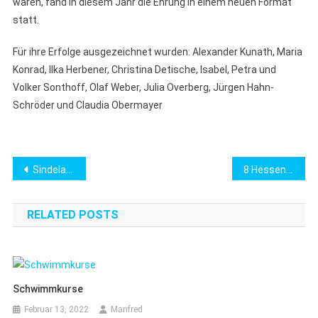
waren, fand in diesem Jahr die Ehrung in einem neuen Format
statt.
Für ihre Erfolge ausgezeichnet wurden: Alexander Kunath, Maria
Konrad, Ilka Herbener, Christina Detische, Isabel, Petra und
Volker Sonthoff, Olaf Weber, Julia Overberg, Jürgen Hahn-
Schröder und Claudia Obermayer
Beitragsnavigation
Sindelarova und Langenbach sind Hessenmeister
8 Hessentitel für Master
RELATED POSTS
Schwimmkurse
Februar 13, 2022
Manfred