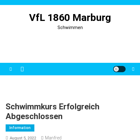
Skip
to
VfL 1860 Marburg
content
Schwimmen
Schwimmkurs Erfolgreich
Abgeschlossen
Information
Manfred
August 5, 2022