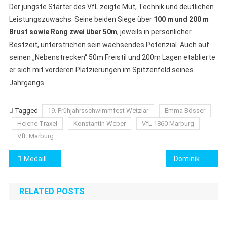
Der jüngste Starter des VfL zeigte Mut, Technik und deutlichen
Leistungszuwachs. Seine beiden Siege über
100
m und 200
m
Brust sowie Rang zwei über 50m
, jeweils in persönlicher
Bestzeit, unterstrichen sein wachsendes Potenzial. Auch auf
seinen „Nebenstrecken“ 50m Freistil und 200m Lagen etablierte
er sich mit vorderen Platzierungen im Spitzenfeld seines
Jahrgangs.
Tagged
19. Frühjahrsschwimmfest Wetzlar
Emma Bösser
Helene Traxel
Konstantin Weber
VfL 1860 Marburg
VfL Marburg
Beitragsnavigation
Medaillenregen und Bestzeiten Flut
Dominik Plamper dankt engagiertem Trainerteam
RELATED POSTS