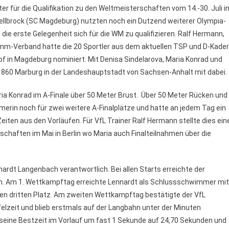
r für die Qualifikation zu den Weltmeisterschaften vom 14.-30. Juli i
Wellbrock (SC Magdeburg) nutzten noch ein Dutzend weiterer Olympia-
erste Gelegenheit sich für die WM zu qualifizieren. Ralf Hermann,
m-Verband hatte die 20 Sportler aus dem aktuellen TSP und D-Kader
n Magdeburg nominiert. Mit Denisa Sindelarova, Maria Konrad und
1860 Marburg in der Landeshauptstadt von Sachsen-Anhalt mit dabei.
ia Konrad im A-Finale über 50 Meter Brust. Über 50 Meter Rücken und
immerin noch für zwei weitere A-Finalplätze und hatte an jedem Tag ein
iten aus den Vorläufen. Für VfL Trainer Ralf Hermann stellte dies ein
haften im Mai in Berlin wo Maria auch Finalteilnahmen über die
dt Langenbach verantwortlich. Bei allen Starts erreichte der
n. Am 1. Wettkampftag erreichte Lennardt als Schlussschwimmer mit
 den dritten Platz. Am zweiten Wettkampftag bestätigte der VfL
lzeit und blieb erstmals auf der Langbahn unter der Minuten
n seine Bestzeit im Vorlauf um fast 1 Sekunde auf 24,70 Sekunden und