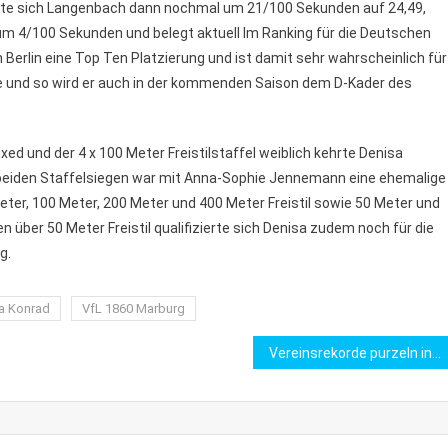
eigerte sich Langenbach dann nochmal um 21/100 Sekunden auf 24,49,
um 4/100 Sekunden und belegt aktuell Im Ranking für die Deutschen
erlin eine Top Ten Platzierung und ist damit sehr wahrscheinlich für
nkte und so wird er auch in der kommenden Saison dem D-Kader des
ed und der 4 x 100 Meter Freistilstaffel weiblich kehrte Denisa
en beiden Staffelsiegen war mit Anna-Sophie Jennemann eine ehemalige
ter, 100 Meter, 200 Meter und 400 Meter Freistil sowie 50 Meter und
 über 50 Meter Freistil qualifizierte sich Denisa zudem noch für die
g.
a Konrad
VfL 1860 Marburg
Vereinsrekorde purzeln in Erfurt