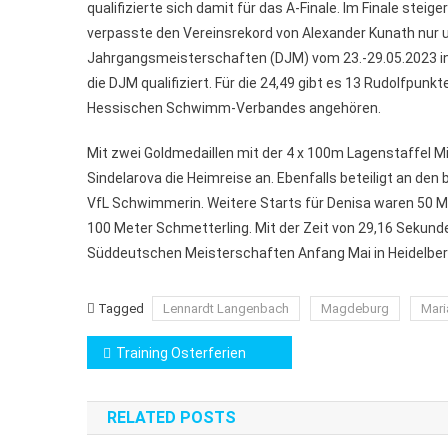
qualifizierte sich damit für das A-Finale. Im Finale st
verpasste den Vereinsrekord von Alexander Kunath nur 
Jahrgangsmeisterschaften (DJM) vom 23.-29.05.2023 in B
die DJM qualifiziert. Für die 24,49 gibt es 13 Rudolfpu
Hessischen Schwimm-Verbandes angehören.
Mit zwei Goldmedaillen mit der 4 x 100m Lagenstaffel Mix
Sindelarova die Heimreise an. Ebenfalls beteiligt an d
VfL Schwimmerin. Weitere Starts für Denisa waren 50 Me
100 Meter Schmetterling. Mit der Zeit von 29,16 Sekunden
Süddeutschen Meisterschaften Anfang Mai in Heidelber
Tagged
Lennardt Langenbach
Magdeburg
Mari
Beitragsnavigation
Training Osterferien
RELATED POSTS