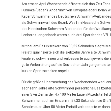
Am ersten April Wochenende öffnete sich das Zeit Fenste
Fukuoka (Japan). Angeführt von Olympiasieger Florian 
Kader Schwimmer des Deutschen Schwimm-Verbandes die 
als Schwimmwart des Bezirk West im Hessische Schwim
des Hessischen Schwimm-Verbandes für den Wettkampf i
Lenhardt Langenbach waren auch drei Sportler des VfL 
Mit neuem Bezirksrekord von 33,52 Sekunden siegte Mar
Freistil qualifizierte sich die siebzehn Jahre alte Schw
Finale zu schwimmen und verbesserte auch jeweils die Ze
gute Vorbereitung auf die Deutschen Jahrgangsmeistersc
kurzen Sprintstrecken anpeilt.
Für die größte Überraschung des Wochenendes war Lennar
sechzehn Jahre alte Schwimmer persönliche Bestzeite
einer 57er Zeit in der 4 x 100 Meter Lagen Mixedstaffel
Schwimmer auch im Einzel mit 57,33 Sekunden die Staffe
Schallmauer. Über 50 Meter Freistil verbesserte er dan